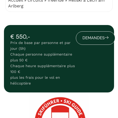
Accueil
»
circuits
»
freeride
»
Héliski à Lech am
Arlberg
€ 550,-
DEMANDES
Prix de base par personne et par
jour (5h)
Chaque personne supplémentaire
plus 50 €
Chaque heure supplémentaire plus
100 €
plus les frais pour le vol en
hélicoptère