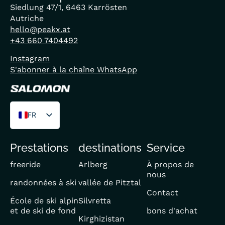
Siedlung 47/1, 6463 Karrösten
Autriche
hello@peakx.at
+43 660 7404492
Instagram
S'abonner à la chaîne WhatsApp
FR
DE
Prestations
destinations
Service
EN
freeride
Arlberg
À propos de
nous
randonnées à ski
vallée de Pitztal
Contact
École de ski alpin
Silvretta
et de ski de fond
bons d'achat
Kirghizistan