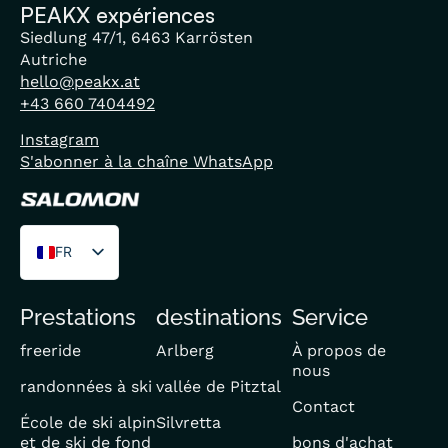
PEAKX expériences
Siedlung 47/1, 6463 Karrösten
Autriche
hello@peakx.at
+43 660 7404492
Instagram
S'abonner à la chaîne WhatsApp
FR
DE
Prestations
destinations
Service
EN
freeride
Arlberg
À propos de
nous
randonnées à ski
vallée de Pitztal
Contact
École de ski alpin
Silvretta
et de ski de fond
bons d'achat