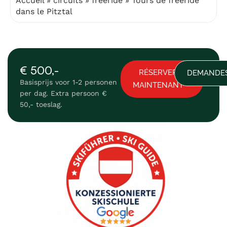
Accueil
»
circuits
»
freeride
»
Tours de freeride
dans le Pitztal
€ 500,-
RÉSERVER
DEMANDE
Basisprijs voor 1-2 personen
MAINTENANT
per dag. Extra persoon €
50,- toeslag.