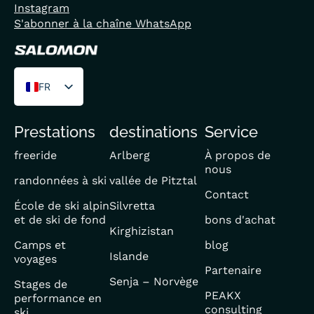
Instagram
S'abonner à la chaîne WhatsApp
FR
DE
Prestations
destinations
Service
EN
freeride
Arlberg
À propos de
nous
randonnées à ski
vallée de Pitztal
Contact
École de ski alpin
Silvretta
et de ski de fond
bons d'achat
Kirghizistan
Camps et
blog
Islande
voyages
Partenaire
Senja – Norvège
Stages de
PEAKX
performance en
consulting
ski