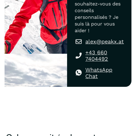
souhaitez-vous des
conseils
personnalisés ? Je
suis là pour vous
aider !
alex@peakx.at
+43 660
7404492
WhatsApp
Chat