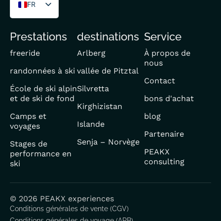
FR
DE
Prestations
destinations
Service
EN
freeride
Arlberg
À propos de
nous
randonnées à ski
vallée de Pitztal
Contact
École de ski alpin
Silvretta
et de ski de fond
bons d'achat
Kirghizistan
Camps et
blog
Islande
voyages
Partenaire
Senja – Norvège
Stages de
PEAKX
performance en
consulting
ski
© 2026 PEAKX experiences
Conditions générales de vente (CGV)
Conditions générales de voyage (ARB)