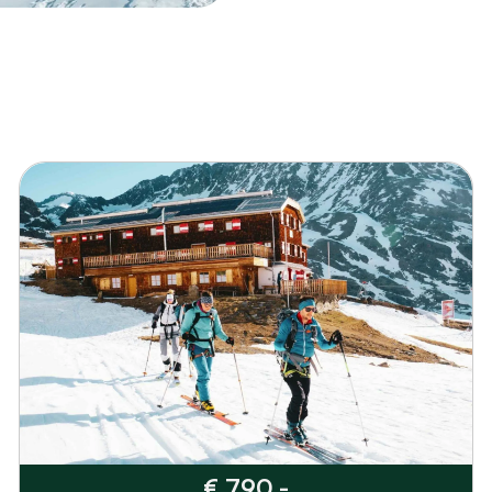
€ 790,-