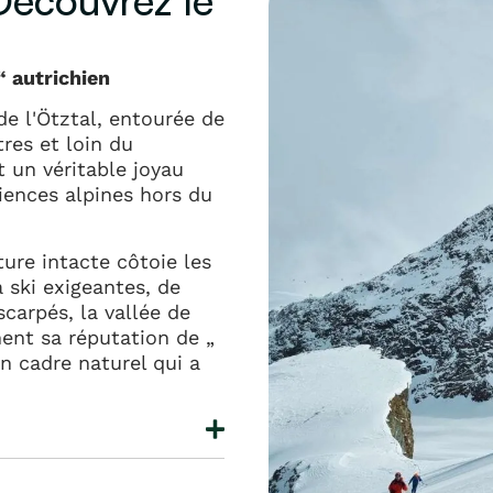
 Découvrez le
“ autrichien
e l'Ötztal, entourée de
res et loin du
t un véritable joyau
iences alpines hors du
ature intacte côtoie les
à ski exigeantes, de
carpés, la vallée de
ment sa réputation de „
n cadre naturel qui a