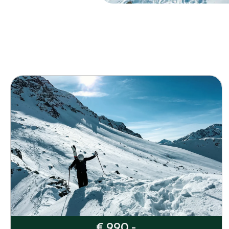
€ 990,-