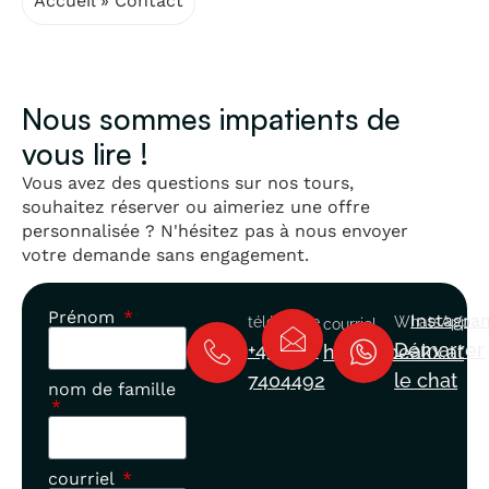
Accueil
»
Contact
Nous sommes impatients de
vous lire !
Vous avez des questions sur nos tours,
souhaitez réserver ou aimeriez une offre
personnalisée ? N'hésitez pas à nous envoyer
votre demande sans engagement.
Prénom
Instagra
téléphone
WhatsApp
courriel
+43 660
Démarrer
hello@peakx.at
7404492
le chat
nom de famille
courriel