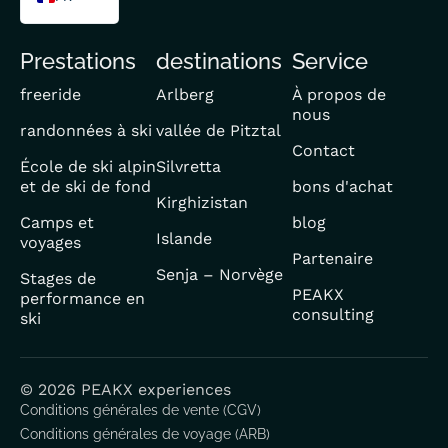
DE
Prestations
destinations
Service
EN
freeride
Arlberg
À propos de
nous
randonnées à ski
vallée de Pitztal
Contact
École de ski alpin
Silvretta
et de ski de fond
bons d'achat
Kirghizistan
Camps et
blog
Islande
voyages
Partenaire
Senja – Norvège
Stages de
PEAKX
performance en
consulting
ski
© 2026 PEAKX experiences
Conditions générales de vente (CGV)
Conditions générales de voyage (ARB)