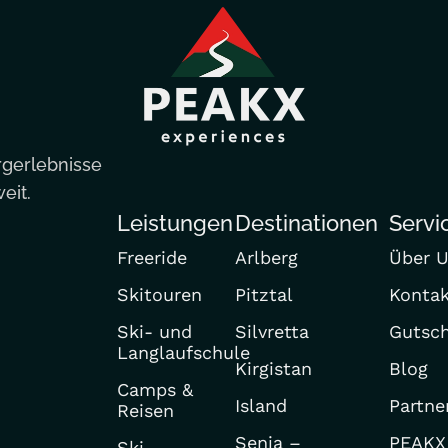
rgerlebnisse
eit.
Leistungen
Destinationen
Servi
Freeride
Arlberg
Über 
Skitouren
Pitztal
Konta
Ski- und
Silvretta
Gutsch
Langlaufschule
Kirgistan
Blog
Camps &
Island
Partne
Reisen
Senja –
PEAKX
Ski