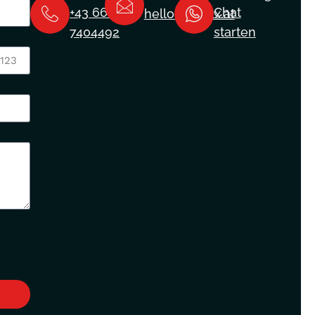
+43 660
Chat
hello@peakx.at
7404492
starten