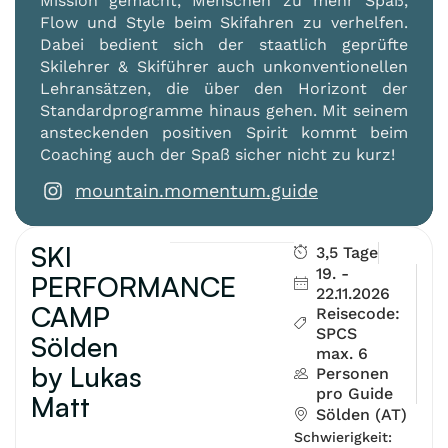
Mission gemacht, Menschen zu mehr Spaß,
Flow und Style beim Skifahren zu verhelfen.
Dabei bedient sich der staatlich geprüfte
Skilehrer & Skiführer auch unkonventionellen
Lehransätzen, die über den Horizont der
Standardprogramme hinaus gehen. Mit seinem
ansteckenden positiven Spirit kommt beim
Coaching auch der Spaß sicher nicht zu kurz!
mountain.momentum.guide
SKI
3,5 Tage
19. -
PERFORMANCE
22.11.2026
CAMP
Reisecode:
SPCS
Sölden
max. 6
by Lukas
Personen
pro Guide
Matt
Sölden (AT)
Schwierigkeit: