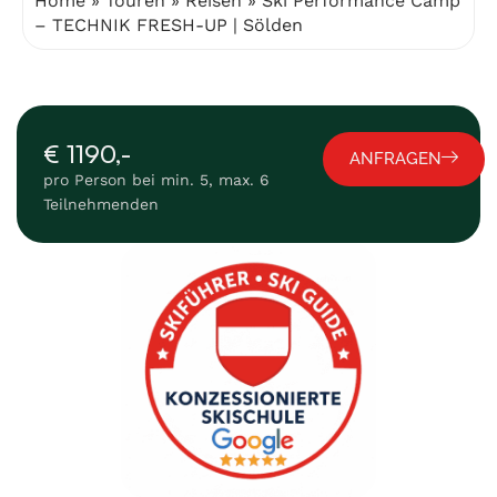
Home
»
Touren
»
Reisen
»
Ski Performance Camp
– TECHNIK FRESH-UP | Sölden
€ 1190,-
ANFRAGEN
pro Person bei min. 5, max. 6
Teilnehmenden