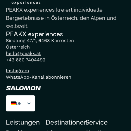
PEAKX experiences kreiert individuelle
Bergerlebnisse in Österreich, den Alpen und
weltweit.
PEAKX experiences
Siedlung 47/1, 6463 Karrösten
Österreich
hello@peakx.at
+43 660 7404492
Instagram
WhatsApp-Kanal abonnieren
DE
EN
Leistungen
Destinationen
Service
FR