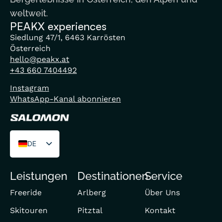
weltweit.
PEAKX experiences
Siedlung 47/1, 6463 Karrösten
Österreich
hello@peakx.at
+43 660 7404492
Instagram
WhatsApp-Kanal abonnieren
DE
EN
Leistungen
Destinationen
Service
FR
Freeride
Arlberg
Über Uns
Skitouren
Pitztal
Kontakt