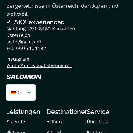
Bergerlebnisse in Österreich, den Alpen und
weltweit.
PEAKX experiences
Siedlung 47/1, 6463 Karrösten
Österreich
hello@peakx.at
+43 660 7404492
Instagram
WhatsApp-Kanal abonnieren
DE
EN
Leistungen
Destinationen
Service
FR
Freeride
Arlberg
Über Uns
Skitouren
Pitztal
Kontakt