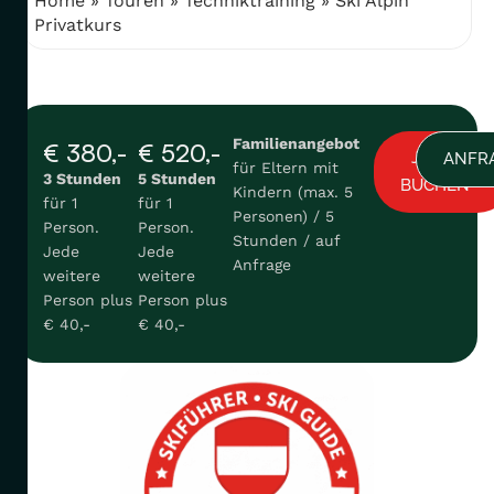
Home
»
Touren
»
Techniktraining
»
Ski Alpin
Privatkurs
Familienangebot
€ 380,-
€ 520,-
JETZT
ANFR
für Eltern mit
3 Stunden
5 Stunden
BUCHEN
Kindern (max. 5
für 1
für 1
Personen) / 5
Person.
Person.
Stunden / auf
Jede
Jede
Anfrage
weitere
weitere
Person plus
Person plus
€ 40,-
€ 40,-