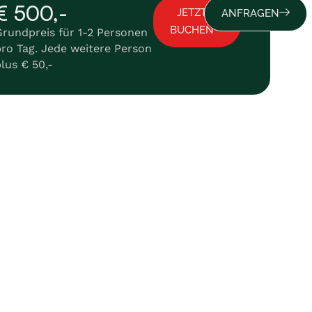
€ 500,-
JETZT
ANFRAGEN
BUCHEN
rundpreis für 1-2 Personen
ro Tag. Jede weitere Person
lus € 50,-