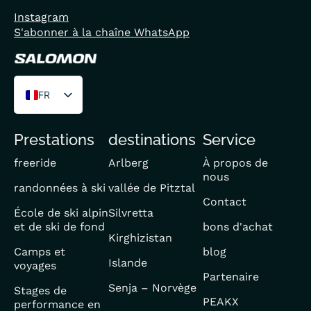
Instagram
S'abonner à la chaîne WhatsApp
FR
DE
Prestations
destinations
Service
EN
freeride
Arlberg
À propos de
nous
randonnées à ski
vallée de Pitztal
Contact
École de ski alpin
Silvretta
et de ski de fond
bons d'achat
Kirghizistan
Camps et
blog
Islande
voyages
Partenaire
Senja – Norvège
Stages de
PEAKX
performance en