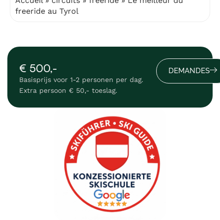
Accueil
»
circuits
»
freeride
»
Le meilleur du
freeride au Tyrol
€ 500,-
DEMANDES
Basisprijs voor 1-2 personen per dag.
Extra persoon € 50,- toeslag.