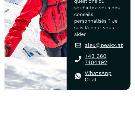
questions ou
souhaitez-vous des
conseils
personnalisés ? Je
suis là pour vous
aider !
alex@peakx.at
+43 660
7404492
WhatsApp
Chat