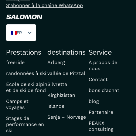
S'abonner à la chaîne WhatsApp
FR
DE
Prestations
destinations
Service
EN
freeride
Arlberg
À propos de
nous
randonnées à ski
vallée de Pitztal
Contact
École de ski alpin
Silvretta
et de ski de fond
bons d'achat
Kirghizistan
Camps et
blog
Islande
voyages
Partenaire
Senja – Norvège
Stages de
PEAKX
performance en
consulting
ski