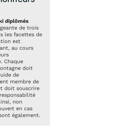
ki diplômés
geante de trois
s les facettes de
ation est
ant, au cours
eurs
e. Chaque
montagne doit
guide de
ment membre de
t doit souscrire
responsabilité
Ainsi, non
uvert en cas
 sont également.