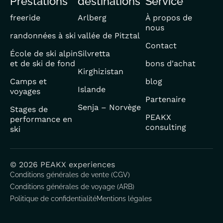
Prestations
destinations
Service
EN
freeride
Arlberg
À propos de
nous
randonnées à ski
vallée de Pitztal
Contact
École de ski alpin
Silvretta
et de ski de fond
bons d'achat
Kirghizistan
Camps et
blog
Islande
voyages
Partenaire
Senja – Norvège
Stages de
PEAKX
performance en
consulting
ski
© 2026 PEAKX experiences
Conditions générales de vente (CGV)
Conditions générales de voyage (ARB)
Politique de confidentialité
Mentions légales