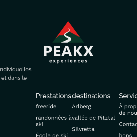
ndividuelles
 et dans le
Prestations
destinations
Servi
freeride
Arlberg
À prop
de no
randonnées à
vallée de Pitztal
ski
Conta
Silvretta
École de ski
bons