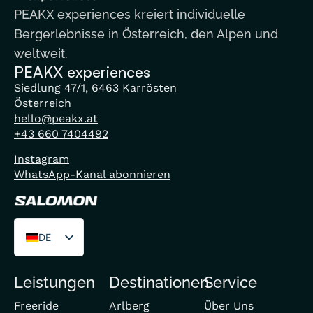
PEAKX experiences kreiert individuelle
Bergerlebnisse in Österreich, den Alpen und
weltweit.
PEAKX experiences
Siedlung 47/1, 6463 Karrösten
Österreich
hello@peakx.at
+43 660 7404492
Instagram
WhatsApp-Kanal abonnieren
DE
EN
Leistungen
Destinationen
Service
FR
Freeride
Arlberg
Über Uns