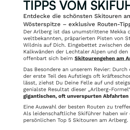
TIPPS VOM SKIFÜ
Entdecke die schönsten Skitouren am
Wösterspitze – exklusive Routen-Tip
Der Arlberg ist das unumstrittene Mekka d
weltbekannten, präparierten Pisten von S
Wildnis auf Dich. Eingebettet zwischen d
Kalkwänden der Lechtaler Alpen und den 
offenbart sich beim
Skitourengehen am A
Das Besondere an unserem Revier: Durch 
der erste Teil des Aufstiegs oft kräftesch
lässt, ziehst Du Deine Felle auf und steig
genialste Resultat dieser „Arlberg-Forme
gigantischen, oft unverspurten Abfahrten
Eine Auswahl der besten Routen zu treffen,
Als leidenschaftliche Skiführer haben wir
persönlichen Top 5 Skitouren am Arlberg.