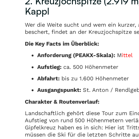
2. Kreuzjochspitze (2.919
Kappl
Wer die Weite sucht und wem ein kurzer, 
beschert, findet an der Kreuzjochspitze se
Die Key Facts im Überblick:
Anforderung (PEAKX-Skala):
M
ittel
Aufstieg:
ca. 500 Höhenmeter
Abfahrt:
bis zu 1.600 Höhenmeter
Ausgangspunkt:
St. Anton / Rendlgeb
Charakter & Routenverlauf:
Landschaftlich gehört diese Tour zum Eind
Aufstieg von rund 500 Höhenmetern verläu
Gipfelkreuz haben es in sich: Hier ist Trit
müssen die Ski für die letzten Schritte a