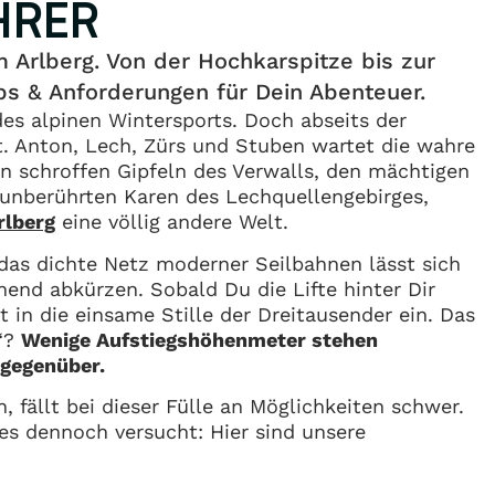
HRER
 Arlberg. Von der Hochkarspitze bis zur
ps & Anforderungen für Dein Abenteuer.
es alpinen Wintersports. Doch abseits der
t. Anton, Lech, Zürs und Stuben wartet die wahre
en schroffen Gipfeln des Verwalls, den mächtigen
unberührten Karen des Lechquellengebirges,
rlberg
eine völlig andere Welt.
das dichte Netz moderner Seilbahnen lässt sich
onend abkürzen. Sobald Du die Lifte hinter Dir
st in die einsame Stille der Dreitausender ein. Das
l“?
Wenige Aufstiegshöhenmeter stehen
 gegenüber.
 fällt bei dieser Fülle an Möglichkeiten schwer.
 es dennoch versucht: Hier sind unsere