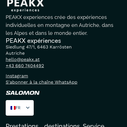
PEAKX experiences crée des expériences
individuelles en montagne en Autriche, dans
les Alpes et dans le monde entier.
PEAKX expériences
Siedlung 47/1, 6463 Karrösten
Autriche
hello@peakx.at
+43 660 7404492
Instagram
S'abonner à la chaîne WhatsApp
FR
DE
Prestations
destinations
Service
EN