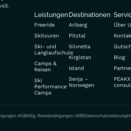
eit.
Leistungen
Destinationen
Servi
Freeride
Arlberg
Über 
Skitouren
Pitztal
Konta
Ski- und
Silvretta
Gutsch
Langlaufschule
Kirgistan
Blog
Camps &
Island
Partne
Reisen
Senja –
PEAKX
Ski
Norwegen
consul
Performance
Camps
ingungen (AGB)
Allg. Reisebedingungen (ARB)
Datenschutzerklärung
I