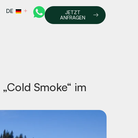
DE
JETZT
ANFRAGEN
m „Cold Smoke“ im