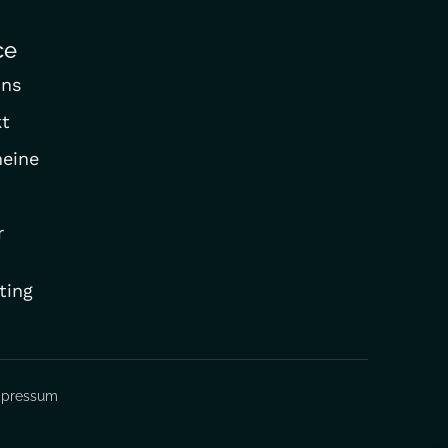
ce
Uns
kt
eine
r
ting
mpressum