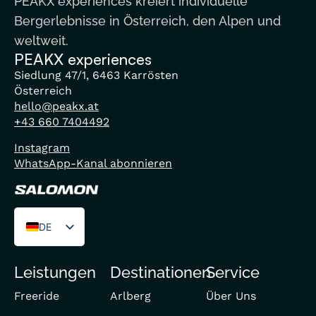
PEAKX experiences kreiert individuelle
Bergerlebnisse in Österreich, den Alpen und
weltweit.
PEAKX experiences
Siedlung 47/1, 6463 Karrösten
Österreich
hello@peakx.at
+43 660 7404492
Instagram
WhatsApp-Kanal abonnieren
DE
EN
Leistungen
Destinationen
Service
FR
Freeride
Arlberg
Über Uns