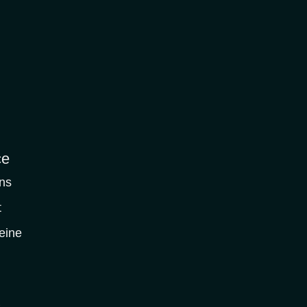
ce
ns
t
eine
r