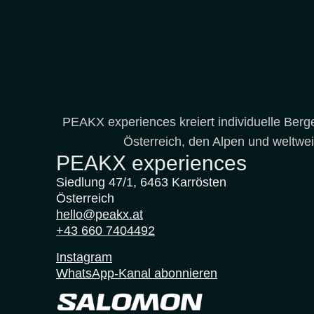
SKISCHULE
Ski Alpin Privatkurs
Langlauf Privatkurs
REISEN
Ski Performance Camp S
PEAKX experiences kreiert individuelle Berge
Ski Performance Camp C
Österreich, den Alpen und weltwei
Skitourenwoche in Senja-
PEAKX experiences
Skitourenreise Island
Big Mountain Freetouring C
Siedlung 47/1, 6463 Karrösten
Skitourentage auf der Vern
Österreich
Skitouren Kirgistan & Cat S
hello@peakx.at
Skitourentage auf der Lind
+43 660 7404492
Instagram
DE
WhatsApp-Kanal abonnieren
EN
FR