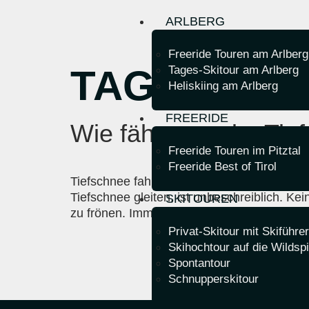
ARLBERG
Freeride Touren am Arlberg
TAG:
23. F
Tages-Skitour am Arlberg
Heliskiing am Arlberg
FREERIDE
Wie fährt man im Tie
Freeride Touren im Pitztal
Freeride Best of Tirol
Tiefschnee fahren – für viele Skifahrer ist 
Tiefschnee gleiten, ist unbeschreiblich. Ke
SKITOUREN
zu frönen. Immer auf der Suche nach dem 
Privat-Skitour mit Skiführer
Skihochtour auf die Wildsp
Spontantour
Schnupperskitour