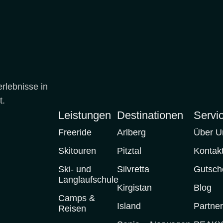
ÖLDEN
rlebnisse in
AREZZA
t.
Norwegen
Leistungen
Destinationen
Servi
amp im Pitztal
Freeride
Arlberg
Über U
agthütte
Skitouren
Pitztal
Kontak
kiing
auer Hütte
Ski- und
Silvretta
Gutsch
Langlaufschule
Kirgistan
Blog
Camps &
Island
Partne
Reisen